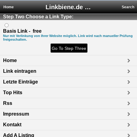
Linkbiene.de - Premium Webkatalog mit kostenlosem Eintrag
Home
Search
Step Two Choose a Link Type:
Basis Link - free
Nur mit Verlinkung von Ihrer Website möglich. Link wird nach manueller Prüfung
freigeschalten.
Home
Link eintragen
Letzte Einträge
Top Hits
Rss
Impressum
Kontakt
Add A Listing