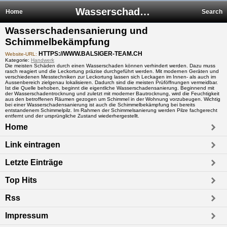
Wasserschadensanierung und Schimmelbekämpfung
Home
Search
Wasserschadensanierung und
Schimmelbekämpfung
HTTPS://WWW.BALSIGER-TEAM.CH
Website-URL:
Kategorie:
Handwerk
Die meisten Schäden durch einen Wasserschaden können verhindert werden. Dazu muss
rasch reagiert und die Leckortung präzise durchgeführt werden. Mit modernen Geräten und
verschiedenen Messtechniken zur Leckortung lassen sich Leckagen im Innen- als auch im
Aussenbereich zielgenau lokalisieren. Dadurch sind die meisten Prüföffnungen vermeidbar.
Ist die Quelle behoben, beginnt die eigentliche Wasserschadensanierung. Beginnend mit
der Wasserschadentrocknung und zuletzt mit moderner Bautrocknung, wird die Feuchtigkeit
aus den betroffenen Räumen gezogen um Schimmel in der Wohnung vorzubeugen. Wichtig
bei einer Wasserschadensanierung ist auch die Schimmelbekämpfung bei bereits
entstandenem Schimmelpilz. Im Rahmen der Schimmelsanierung werden Pilze fachgerecht
entfernt und der ursprüngliche Zustand wiederhergestellt.
Home
Link eintragen
Letzte Einträge
Top Hits
Rss
Impressum