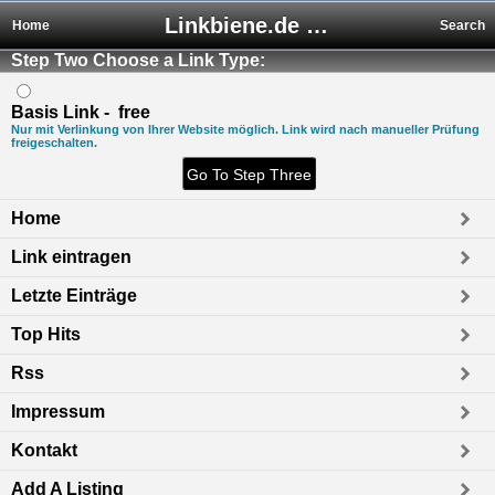
Linkbiene.de - Premium Webkatalog mit kostenlosem Eintrag
Home
Search
Step Two Choose a Link Type:
Basis Link - free
Nur mit Verlinkung von Ihrer Website möglich. Link wird nach manueller Prüfung
freigeschalten.
Home
Link eintragen
Letzte Einträge
Top Hits
Rss
Impressum
Kontakt
Add A Listing