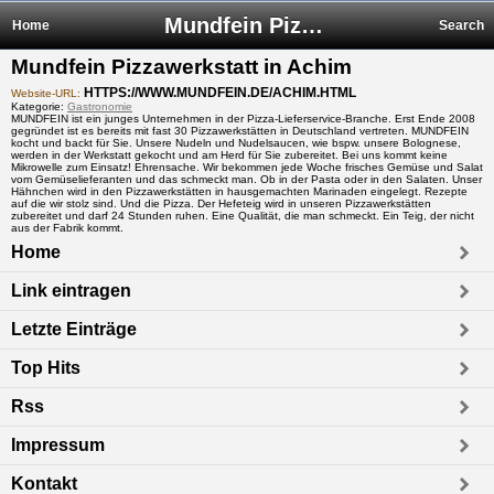
Mundfein Pizzawerkstatt in Achim
Home
Search
Mundfein Pizzawerkstatt in Achim
HTTPS://WWW.MUNDFEIN.DE/ACHIM.HTML
Website-URL:
Kategorie:
Gastronomie
MUNDFEIN ist ein junges Unternehmen in der Pizza-Lieferservice-Branche. Erst Ende 2008
gegründet ist es bereits mit fast 30 Pizzawerkstätten in Deutschland vertreten. MUNDFEIN
kocht und backt für Sie. Unsere Nudeln und Nudelsaucen, wie bspw. unsere Bolognese,
werden in der Werkstatt gekocht und am Herd für Sie zubereitet. Bei uns kommt keine
Mikrowelle zum Einsatz! Ehrensache. Wir bekommen jede Woche frisches Gemüse und Salat
vom Gemüselieferanten und das schmeckt man. Ob in der Pasta oder in den Salaten. Unser
Hähnchen wird in den Pizzawerkstätten in hausgemachten Marinaden eingelegt. Rezepte
auf die wir stolz sind. Und die Pizza. Der Hefeteig wird in unseren Pizzawerkstätten
zubereitet und darf 24 Stunden ruhen. Eine Qualität, die man schmeckt. Ein Teig, der nicht
aus der Fabrik kommt.
Home
Link eintragen
Letzte Einträge
Top Hits
Rss
Impressum
Kontakt