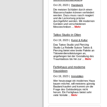
Oct 20, 2023 |
Handwerk
Die meisten Schäden durch einen
Wasserschaden können verhindert
werden. Dazu muss rasch reagiert
und die Leckortung präzise
durchgeführt werden. Mit modernen
Geräten und verschiedenen
Messtechniken ...
Mehr
Tattoo Studio in Olten
Oct 19, 2023 |
Kunst & Kultur
Das Tattoo Studio und Piercing
Studio La Rebelle Suisse Tattoo &
Piercing bietet eine breite Palette an
Tätowierdienstleistungen an,
angefangen bei der Gestaltung des
Traumtattoos bis hin zur ...
Mehr
Fertighaus und moderne
Hausideen
Oct 19, 2023 |
Immobilien
Wer heutzutage ein modernes Haus
bauen möchte, will meistens günstig
Bauland kaufen und kommt um die
Frage des Gebäudetyps nicht
herum. Ein Fertighaus bietet sehr
viele Vorteile ...
Mehr