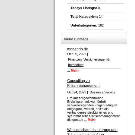
Todays Listings:
0
Total Kategorien:
24
Unterkategorien:
182
Neue Einträge
monendo.de
Oct 30, 2023 |
Finanzen, Versicherungen &
Immobilien
...
Mehr
Consulting zu
Krisenmanagement
Oct 24, 2023 |
Business Service
Um aussergewöhnlichen
Ereignissen mit womöglich
schwerwiegenden Folgen adäquat
entgegenzuwirken, sollte ein
vorhandenes strukturiertes und
systematisches Krisenmanagement
die genaue ...
Mehr
Wasserschadensanierung und
Schimmelbekämpfung