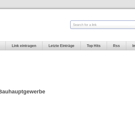
Search for a link
Link eintragen
Letzte Einträge
Top Hits
Rss
I
Bauhauptgewerbe